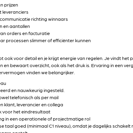
n prijzen
leveranciers
n communicatie richting winnaars
n en aantallen
an orders en facturatie
r processen slimmer of efficiënter kunnen
t ook voor detail en je krijgt energie van regelen. Je vindt het 
 en bewaart overzicht, ook als het druk is. Ervaring in een vergel
ervermogen vinden we belangrijker.
eau
reerd en nauwkeurig ingesteld.
wel telefonisch als per mail
n klant, leverancier en collega
k voor het eindresultaat
ng in een operationele of projectmatige rol
 taal goed (minimaal C1 niveau), omdat je dagelijks schakelt m
aars opstelt.