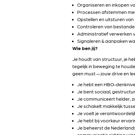
Organiseren en inkopen va
Processen afstemmen met 
Opstellen en uitsturen va
Controleren van bestande
Administratief verwerken v
Signaleren & aanpaken waa
Wie ben jij?
Je houdt van structuur, je heb
tegelijk in beweging te houden
geen must — jouw drive en le
Je hebt een HBO-denkniv
Je bent sociaal, gestructu
Je communiceert helder, zo
Je schakelt makkelijk tusse
Je voelt je verantwoordelij
Je hebt bij voorkeur ervari
Je beheerst de Nederlandse
communicatie richting winn