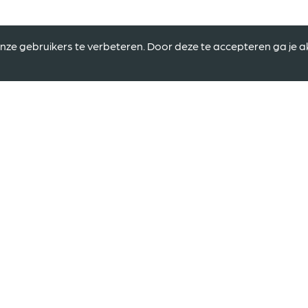
nze gebruikers te verbeteren. Door deze te accepteren ga je 
rk?
inf
U.B
CONTACT
ij contact met je
GiftNation B.V.
aat dan hier je
Delta 48
chter.
6825 MS Arnhem