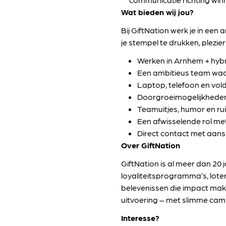
Wat bieden wij jou?
Bij GiftNation werk je in een 
je stempel te drukken, plezi
Werken in Arnhem + hybr
Een ambitieus team waar 
Laptop, telefoon en vo
Doorgroeimogelijkheden 
Teamuitjes, humor en ruim
Een afwisselende rol me
Direct contact met aansp
Over GiftNation
GiftNation is al meer dan 20 
loyaliteitsprogramma’s, lo
belevenissen die impact make
uitvoering – met slimme campa
Interesse?