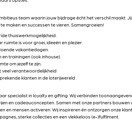
ambitieus team waarin jouw bijdrage écht het verschil maakt. Jij k
er te maken en successen te vieren. Samengroeien!
ide thuiswerkmogelijkheid.
ruimte is voor groei, ideeën en plezier.
ldoende vakantiedagen.
en trainingen (ook inhouse).
te om jezelf te zijn.
t veel verantwoordelijkheid
rekende klanten in de loterijwereld
jaar specialist in loyalty en gifting. Wij verbinden toonaangev
terijen en cadeauconcepten. Samen met onze partners bouwen
n en mensen activeren. Wij inspireren én ontzorgen onze klant
gnes, sterke collecties en een vlekkeloos (e-)fulfilment.