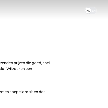
NL
NL
EN
Taal instellin
izenden prijzen die goed, snel
eld. Wij zoeken een
hermen soepel draait en dat